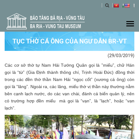
Togg
navi
TỤC THỜ CÁ ÔNG CỦA NGƯ DÂN BR-VT
(29/03/2019)
Các cơ sở thờ tự Nam Hải Tướng Quân gọi là ”miếu”, chữ Hán
gọi là “từ” (Gia Định thành thông chí, Trịnh Hoài Đức) đồng thời
trong các đền thờ thần Nam Hải “ngọc cốt” (xương cá ông) còn
gọi là “lăng”. Ngoài ra, các lăng, miếu thờ vị thần này thường nằm
bên cạnh lạch nước, do các vạn chài, đánh cá biển quản lý, nên
có trường hợp đền miếu mà gọi là “vạn”, là “lạch”, hoặc “vạn
lạch”.