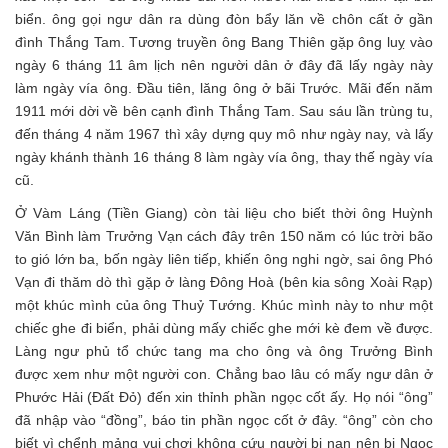
biển. ông gọi ngư dân ra dùng đòn bẩy lăn về chôn cất ở gần
đình Thắng Tam. Tương truyền ông Bang Thiên gặp ông luỵ vào
ngày 6 tháng 11 âm lịch nên người dân ở đây đã lấy ngày này
làm ngày vía ông. Đầu tiên, lăng ông ở bãi Trước. Mãi đến năm
1911 mới dời về bên cạnh đình Thắng Tam. Sau sáu lần trùng tu,
đến tháng 4 năm 1967 thì xây dựng quy mô như ngày nay, và lấy
ngày khánh thành 16 tháng 8 làm ngày vía ông, thay thế ngày vía
cũ.
Ở Vàm Láng (Tiền Giang) còn tài liệu cho biết thời ông Huỳnh
Văn Bình làm Trưởng Vạn cách đây trên 150 năm có lúc trời bão
to gió lớn ba, bốn ngày liên tiếp, khiến ông nghi ngờ, sai ông Phó
Vạn đi thăm dò thì gặp ở làng Đông Hoà (bên kia sông Xoài Rạp)
một khúc mình của ông Thuỷ Tướng. Khúc mình này to như một
chiếc ghe đi biển, phải dùng mấy chiếc ghe mới kè đem về được.
Làng ngư phủ tổ chức tang ma cho ông và ông Trưởng Bình
được xem như một người con. Chẳng bao lâu có mấy ngư dân ở
Phước Hải (Đất Đỏ) đến xin thỉnh phần ngọc cốt ấy. Họ nói “ông”
đã nhập vào “đồng”, báo tin phần ngọc cốt ở đây. “ông” còn cho
biết vì chểnh mảng vui chơi không cứu người bị nạn nên bị Ngọc