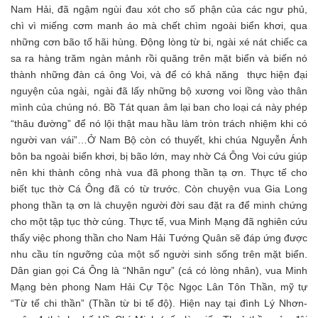
Nam Hải, đã ngậm ngùi đau xót cho số phận của các ngư phủ,
chì vì miếng cơm manh áo mà chết chìm ngoài biển khơi, qua
những cơn bão tố hãi hùng. Động lòng từ bi, ngài xé nát chiếc ca
sa ra hàng trăm ngàn mảnh rồi quăng trên mặt biển và biến nó
thành những đàn cá ông Voi, và để có khả năng thực hiện đại
nguyện của ngài, ngài đã lấy những bộ xương voi lồng vào thân
mình của chúng nó. Bồ Tát quan âm lại ban cho loại cá này phép
“thâu đường” để nó lội thật mau hầu làm tròn trách nhiệm khi có
người van vái”…Ở Nam Bộ còn có thuyết, khi chúa Nguyễn Ánh
bôn ba ngoài biển khơi, bị bão lớn, may nhờ Cá Ông Voi cứu giúp
nên khi thành công nhà vua đã phong thần tạ ơn. Thực tế cho
biết tục thờ Cá Ông đã có từ trước. Còn chuyện vua Gia Long
phong thần tạ ơn là chuyện người đời sau đặt ra để minh chứng
cho một tập tục thờ cúng. Thực tế, vua Minh Mạng đã nghiên cứu
thấy việc phong thần cho Nam Hải Tướng Quân sẽ đáp ứng được
nhu cầu tín ngưỡng của một số người sinh sống trên mặt biển.
Dân gian gọi Cá Ông là “Nhân ngư” (cá có lòng nhân), vua Minh
Mạng bèn phong Nam Hải Cự Tộc Ngọc Lân Tôn Thần, mỹ tự
“Từ tế chi thần” (Thần từ bi tế độ). Hiện nay tại đình Lý Nhơn-