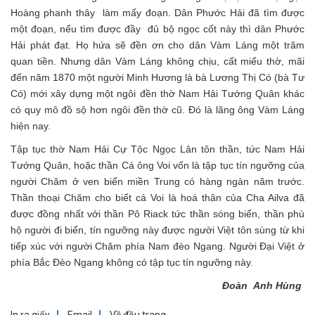
Hoàng phanh thây làm mấy đoạn. Dân Phước Hải đã tìm được
một đoạn, nếu tìm được đầy đủ bộ ngọc cốt này thì dân Phước
Hải phát đạt. Họ hứa sẽ đền ơn cho dân Vàm Láng một trăm
quan tiền. Nhưng dân Vàm Láng không chịu, cất miếu thờ, mãi
đến năm 1870 một người Minh Hương là bà Lương Thị Có (bà Tư
Có) mới xây dựng một ngôi đền thờ Nam Hải Tướng Quân khác
có quy mô đồ sộ hơn ngôi đền thờ cũ. Đó là lăng ông Vàm Láng
hiện nay.
Tập tục thờ Nam Hải Cự Tộc Ngọc Lân tôn thần, tức Nam Hải
Tướng Quân, hoặc thần Cá ông Voi vốn là tập tục tín ngưỡng của
người Chăm ở ven biển miền Trung có hàng ngàn năm trước.
Thần thoại Chăm cho biết cá Voi là hoá thân của Cha Ailva đã
được đồng nhất với thần Pô Riack tức thần sóng biển, thần phù
hộ người đi biển, tín ngưỡng này được người Việt tôn sùng từ khi
tiếp xúc với người Chăm phía Nam đèo Ngang. Người Đại Việt ở
phía Bắc Đèo Ngang không có tập tục tín ngưỡng này.
Đoàn Anh Hùng
In ra giấy
Email
Về đầu trang