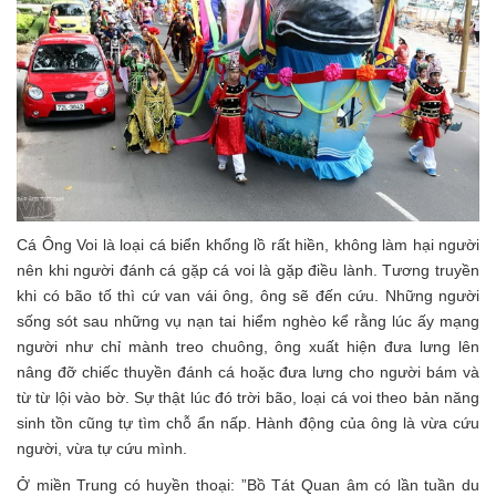
Cá Ông Voi là loại cá biển khổng lồ rất hiền, không làm hại người
nên khi người đánh cá gặp cá voi là gặp điều lành. Tương truyền
khi có bão tố thì cứ van vái ông, ông sẽ đến cứu. Những người
sống sót sau những vụ nạn tai hiểm nghèo kể rằng lúc ấy mạng
người như chỉ mành treo chuông, ông xuất hiện đưa lưng lên
nâng đỡ chiếc thuyền đánh cá hoặc đưa lưng cho người bám và
từ từ lội vào bờ. Sự thật lúc đó trời bão, loại cá voi theo bản năng
sinh tồn cũng tự tìm chỗ ẩn nấp. Hành động của ông là vừa cứu
người, vừa tự cứu mình.
Ở miền Trung có huyền thoại: ”Bồ Tát Quan âm có lần tuần du