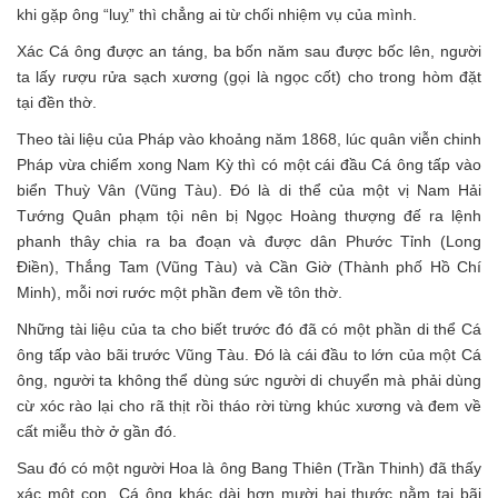
khi gặp ông “luỵ” thì chẳng ai từ chối nhiệm vụ của mình.
Xác Cá ông được an táng, ba bốn năm sau được bốc lên, người
ta lấy rượu rửa sạch xương (gọi là ngọc cốt) cho trong hòm đặt
tại đền thờ.
Theo tài liệu của Pháp vào khoảng năm 1868, lúc quân viễn chinh
Pháp vừa chiếm xong Nam Kỳ thì có một cái đầu Cá ông tấp vào
biển Thuỳ Vân (Vũng Tàu). Đó là di thể của một vị Nam Hải
Tướng Quân phạm tội nên bị Ngọc Hoàng thượng đế ra lệnh
phanh thây chia ra ba đoạn và được dân Phước Tỉnh (Long
Điền), Thắng Tam (Vũng Tàu) và Cần Giờ (Thành phố Hồ Chí
Minh), mỗi nơi rước một phần đem về tôn thờ.
Những tài liệu của ta cho biết trước đó đã có một phần di thể Cá
ông tấp vào bãi trước Vũng Tàu. Đó là cái đầu to lớn của một Cá
ông, người ta không thể dùng sức người di chuyển mà phải dùng
cừ xóc rào lại cho rã thịt rồi tháo rời từng khúc xương và đem về
cất miễu thờ ở gần đó.
Sau đó có một người Hoa là ông Bang Thiên (Trần Thinh) đã thấy
xác một con Cá ông khác dài hơn mười hai thước nằm tại bãi