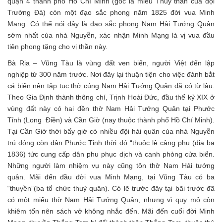
quận 4 thành phố Hồ Chí Minh (gốc là miếu Thuỷ thần của đội
Trường Đà) còn một đạo sắc phong năm 1825 đời vua Minh
Mạng. Có thể nói đây là đạo sắc phong Nam Hải Tướng Quân
sớm nhất của nhà Nguyễn, xác nhận Minh Mạng là vị vua đầu
tiên phong tặng cho vị thần này.
Bà Rịa – Vũng Tàu là vùng đất ven biển, người Việt đến lập
nghiệp từ 300 năm trước. Nơi đây lại thuận tiện cho việc đánh bắt
cá biển nên tập tục thờ cúng Nam Hải Tướng Quân đã có từ lâu.
Theo Gia Định thành thông chí, Trịnh Hoài Đức, đầu thế kỷ XIX ở
vùng đất này có hai đền thờ Nam Hải Tướng Quân tại Phước
Tỉnh (Long Điền) và Cần Giờ (nay thuộc thành phố Hồ Chí Minh).
Tại Cần Giờ thời bấy giờ có nhiều đội hải quân của nhà Nguyễn
trú đóng còn dân Phước Tỉnh thời đó “thuộc lệ cảng phu (địa bạ
1836) tức cung cấp dân phu phục dịch và canh phòng cửa biển.
Những người làm nhiệm vụ này cũng tôn thờ Nam Hải tướng
quân. Mãi đến đầu đời vua Minh Mạng, tại Vũng Tàu có ba
“thuyền”(ba tổ chức thuỷ quân). Có lẽ trước đây tại bãi trước đã
có một miếu thờ Nam Hải Tướng Quân, nhưng vì quy mô còn
khiêm tốn nên sách vở không nhắc đến. Mãi đến cuối đời Minh