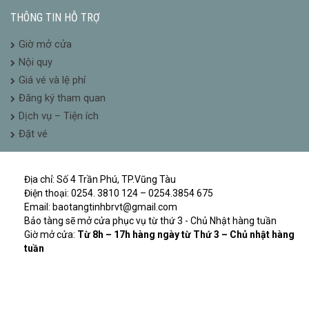
THÔNG TIN HỖ TRỢ
Giờ mở cửa
Nội quy
Giá vé và lệ phí
Đăng ký tham quan
Dịch vụ – Tiện ích
Đặt vé
Địa chỉ: Số 4 Trần Phú, TP.Vũng Tàu
Điện thoại: 0254. 3810 124 – 0254.3854 675
Email: baotangtinhbrvt@gmail.com
Bảo tàng sẽ mở cửa phục vụ từ thứ 3 - Chủ Nhật hàng tuần
Giờ mở cửa:
Từ 8h – 17h hàng ngày từ Thứ 3 – Chủ nhật hàng
tuần