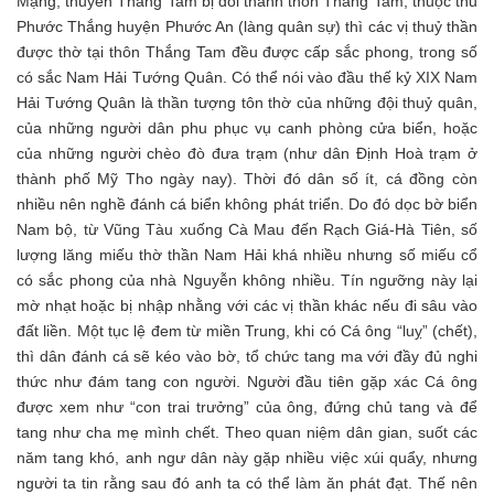
Mạng, thuyền Thắng Tam bị đổi thành thôn Thắng Tam, thuộc thủ
Phước Thắng huyện Phước An (làng quân sự) thì các vị thuỷ thần
được thờ tại thôn Thắng Tam đều được cấp sắc phong, trong số
có sắc Nam Hải Tướng Quân. Có thể nói vào đầu thế kỷ XIX Nam
Hải Tướng Quân là thần tượng tôn thờ của những đội thuỷ quân,
của những người dân phu phục vụ canh phòng cửa biển, hoặc
của những người chèo đò đưa trạm (như dân Định Hoà trạm ở
thành phố Mỹ Tho ngày nay). Thời đó dân số ít, cá đồng còn
nhiều nên nghề đánh cá biển không phát triển. Do đó dọc bờ biển
Nam bộ, từ Vũng Tàu xuống Cà Mau đến Rạch Giá-Hà Tiên, số
lượng lăng miếu thờ thần Nam Hải khá nhiều nhưng số miếu cổ
có sắc phong của nhà Nguyễn không nhiều. Tín ngưỡng này lại
mờ nhạt hoặc bị nhập nhằng với các vị thần khác nếu đi sâu vào
đất liền. Một tục lệ đem từ miền Trung, khi có Cá ông “luỵ” (chết),
thì dân đánh cá sẽ kéo vào bờ, tổ chức tang ma với đầy đủ nghi
thức như đám tang con người. Người đầu tiên gặp xác Cá ông
được xem như “con trai trưởng” của ông, đứng chủ tang và để
tang như cha mẹ mình chết. Theo quan niệm dân gian, suốt các
năm tang khó, anh ngư dân này gặp nhiều việc xúi quẩy, nhưng
người ta tin rằng sau đó anh ta có thể làm ăn phát đạt. Thế nên