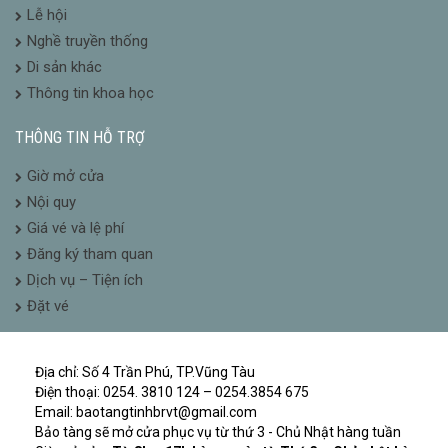
Lễ hội
Nghề truyền thống
Di sản khác
Thông tin khoa học
THÔNG TIN HỖ TRỢ
Giờ mở cửa
Nội quy
Giá vé và lệ phí
Đăng ký tham quan
Dịch vụ – Tiện ích
Đặt vé
Địa chỉ: Số 4 Trần Phú, TP.Vũng Tàu
Điện thoại: 0254. 3810 124 – 0254.3854 675
Email: baotangtinhbrvt@gmail.com
Bảo tàng sẽ mở cửa phục vụ từ thứ 3 - Chủ Nhật hàng tuần