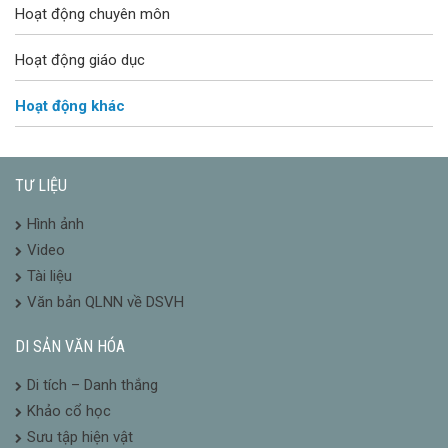
Hoạt động chuyên môn
Hoạt động giáo dục
Hoạt động khác
TƯ LIỆU
Hình ảnh
Video
Tài liệu
Văn bản QLNN về DSVH
DI SẢN VĂN HÓA
Di tích – Danh thắng
Khảo cổ học
Sưu tập hiện vật