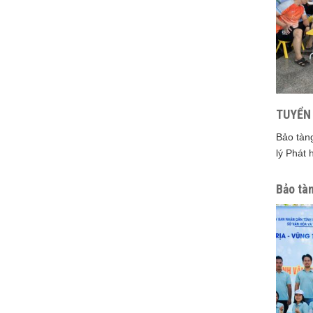
TUYỂN
Bảo tàn
lý Phát 
Bảo tàn