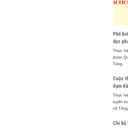
Phổ biế
dục ph
Thực hi
được Qu
Tăng
Cuộc th
đạm đà
Thực hi
tuyến to
cố Tổng
Chi bộ 