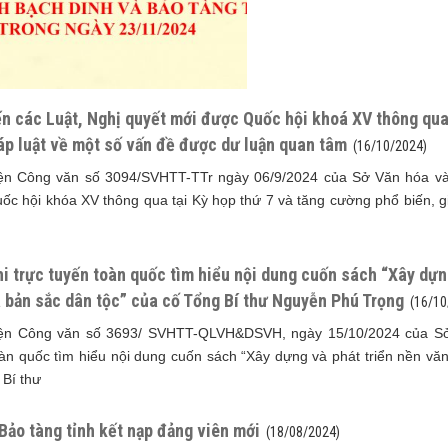
n các Luật, Nghị quyết mới được Quốc hội khoá XV thông qua 
áp luật về một số vấn đề được dư luận quan tâm
(16/10/2024)
ện Công văn số 3094/SVHTT-TTr ngày 06/9/2024 của Sở Văn hóa và T
ốc hội khóa XV thông qua tại Kỳ họp thứ 7 và tăng cường phổ biến, g
i trực tuyến toàn quốc tìm hiểu nội dung cuốn sách “Xây dựng
 bản sắc dân tộc” của cố Tổng Bí thư Nguyễn Phú Trọng
(16/10
ện Công văn số 3693/ SVHTT-QLVH&DSVH, ngày 15/10/2024 của Sở v
àn quốc tìm hiểu nội dung cuốn sách “Xây dựng và phát triển nền văn
 Bí thư
Bảo tàng tỉnh kết nạp đảng viên mới
(18/08/2024)