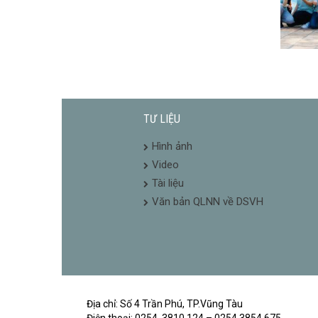
TƯ LIỆU
Hình ảnh
Video
Tài liệu
Văn bản QLNN về DSVH
Địa chỉ: Số 4 Trần Phú, TP.Vũng Tàu