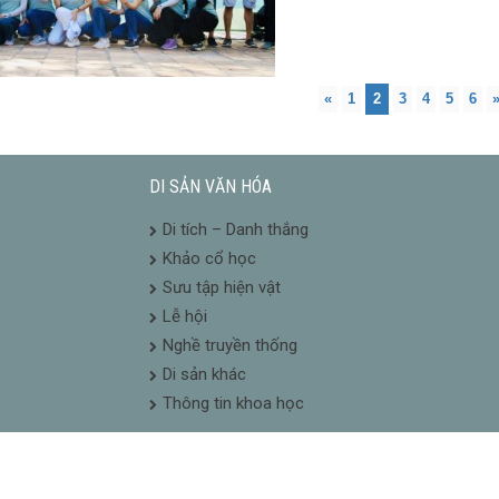
«
1
2
3
4
5
6
DI SẢN VĂN HÓA
Di tích – Danh thắng
Khảo cổ học
Sưu tập hiện vật
Lễ hội
Nghề truyền thống
Di sản khác
Thông tin khoa học