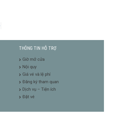
»
THÔNG TIN HỖ TRỢ
Giờ mở cửa
Nội quy
Giá vé và lệ phí
Đăng ký tham quan
Dịch vụ – Tiện ích
Đặt vé