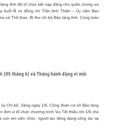
tàng tỉnh đã tổ chức kết nạp đảng cho quần chúng ưu
ự buổi lễ có đồng chí Trần Anh Thiện – Ủy viên Ban
 và Thể thao, Bí thư chi bộ Bảo tàng tỉnh. Cùng toàn
i (05 tháng 6) và Tháng hành động vì môi
 ủy Chi bộ, Sáng ngày 1/6, Công đoàn cơ sở Bảo tàng
n đơn vị tổ chức chương trình Vui Tết thiếu nhi 1/6 cho
là con em viên chức, người lao động đang công tác tại