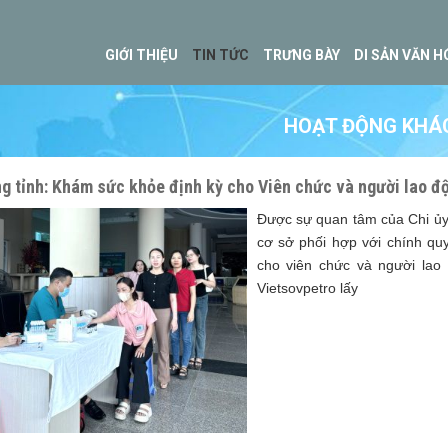
GIỚI THIỆU
TIN TỨC
TRƯNG BÀY
DI SẢN VĂN H
HOẠT ĐỘNG KHÁ
ng tỉnh: Khám sức khỏe định kỳ cho Viên chức và người lao 
Được sự quan tâm của Chi ủy
cơ sở phối hợp với chính qu
cho viên chức và người lao
Vietsovpetro lấy