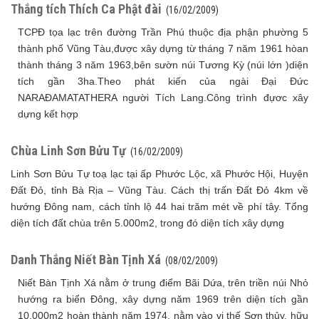
Thắng tích Thích Ca Phật đài
(16/02/2009)
TCPĐ tọa lạc trên đường Trần Phú thuộc địa phận phường 5
thành phố Vũng Tàu,được xây dựng từ tháng 7 năm 1961 hòan
thành tháng 3 năm 1963,bên sườn núi Tương Kỳ (núi lớn )diện
tích gần 3ha.Theo phát kiến của ngài Đại Đức
NARAĐAMATATHERA người Tích Lang.Công trình đựơc xây
dựng kết hợp
Chùa Linh Sơn Bửu Tự
(16/02/2009)
Linh Sơn Bửu Tự toạ lạc tại ấp Phước Lộc, xã Phước Hội, Huyện
Đất Đỏ, tỉnh Bà Rịa – Vũng Tàu. Cách thị trấn Đất Đỏ 4km về
hướng Đông nam, cách tỉnh lộ 44 hai trăm mét về phí tây. Tổng
diện tích đất chùa trên 5.000m2, trong đó diện tích xây dựng
Danh Thắng Niết Bàn Tịnh Xá
(08/02/2009)
Niết Bàn Tịnh Xá nằm ở trung điểm Bãi Dứa, trên triền núi Nhỏ
hướng ra biển Đông, xây dựng năm 1969 trên diện tích gần
10.000m2 hoàn thành năm 1974, nằm vào vị thế Sơn thủy, hữu