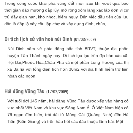
Trong công cuộc khai phá vùng đất mới, sau khi vượt qua bao
thời gian đào mương đắp lũy, mở rộng xóm làng xác lập đơn vị cư
trú đầy gian nan, khó nhọc, hiểm nguy. Đến việc đầu tiên của lưu
dân là đắp lộ xây cầu lập chợ và xây dựng đình, chùa,
Di tích lịch sử văn hoá núi Dinh
(01/03/2009)
Núi Dinh nằm về phía đông bắc tỉnh BRVT, thuộc địa phận
huyện Tân Thành ngày nay .Di tích tọa lạc trên địa bàn các xã:
Hội Bài,Phước Hòa,Châu Pha và một phần Long Hương của thị
xã Bà rịa với tổng diện tích hơn 30m2 với địa hình hiểm trở liên
hòan các ngọn
Hải đăng Vũng Tàu
(17/02/2009)
Với tuổi đời 145 năm, hải đăng Vũng Tàu được xếp vào hàng cổ
xưa nhất Việt Nam và khu vực Đông Nam Á. Ở Việt Nam hiện có
79 ngọn đèn biển, trải dài từ Móng Cái (Quảng Ninh) đến Hà
Tiên (Kiên Giang) và trên hầu hết các đảo thuộc lãnh hải. Một