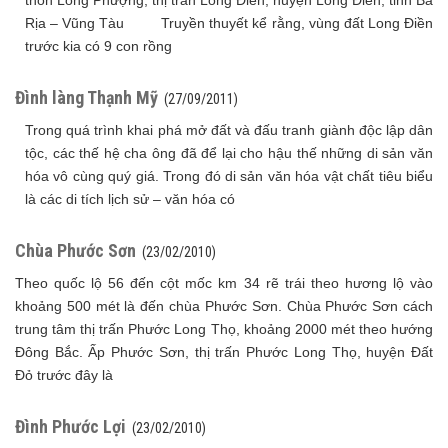
thôn Long Phượng, thị trấn Long Điền, huyện Long Điền, tỉnh Bà
Rịa – Vũng Tàu Truyền thuyết kể rằng, vùng đất Long Điền
trước kia có 9 con rồng
Đình làng Thạnh Mỹ
(27/09/2011)
Trong quá trình khai phá mở đất và đấu tranh giành độc lập dân
tộc, các thế hệ cha ông đã để lại cho hậu thế những di sản văn
hóa vô cùng quý giá. Trong đó di sản văn hóa vật chất tiêu biểu
là các di tích lịch sử – văn hóa có
Chùa Phước Sơn
(23/02/2010)
Theo quốc lộ 56 đến cột mốc km 34 rẽ trái theo hương lộ vào
khoảng 500 mét là đến chùa Phước Sơn. Chùa Phước Sơn cách
trung tâm thị trấn Phước Long Thọ, khoảng 2000 mét theo hướng
Đông Bắc. Ấp Phước Sơn, thị trấn Phước Long Thọ, huyện Đất
Đỏ trước đây là
Đình Phước Lợi
(23/02/2010)