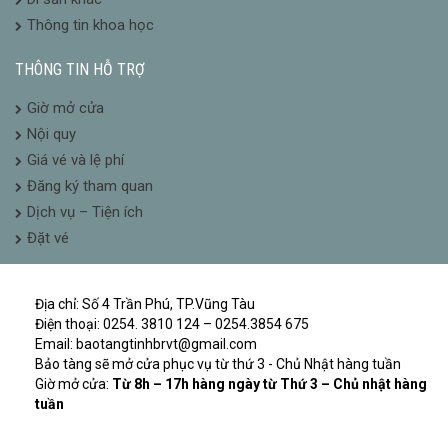
Thông tin khoa học
THÔNG TIN HỖ TRỢ
Giờ mở cửa
Nội quy
Giá vé và lệ phí
Đăng ký tham quan
Dịch vụ – Tiện ích
Đặt vé
Địa chỉ: Số 4 Trần Phú, TP.Vũng Tàu
Điện thoại: 0254. 3810 124 – 0254.3854 675
Email: baotangtinhbrvt@gmail.com
Bảo tàng sẽ mở cửa phục vụ từ thứ 3 - Chủ Nhật hàng tuần
Giờ mở cửa:
Từ 8h – 17h hàng ngày từ Thứ 3 – Chủ nhật hàng
tuần