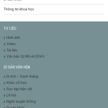
Thông tin khoa học
TƯ LIỆU
Hình ảnh
Video
Tài liệu
Văn bản QLNN về DSVH
DI SẢN VĂN HÓA
Di tích – Danh thắng
Khảo cổ học
Sưu tập hiện vật
Lễ hội
Nghề truyền thống
Di sản khác