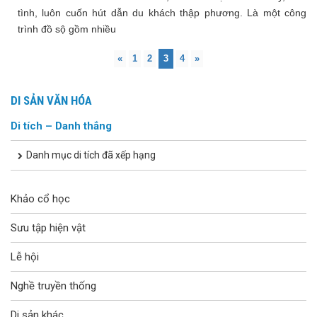
tình, luôn cuốn hút dẫn du khách thập phương. Là một công
trình đồ sộ gồm nhiều
«
1
2
3
4
»
DI SẢN VĂN HÓA
Di tích – Danh thắng
Danh mục di tích đã xếp hạng
Khảo cổ học
Sưu tập hiện vật
Lễ hội
Nghề truyền thống
Di sản khác