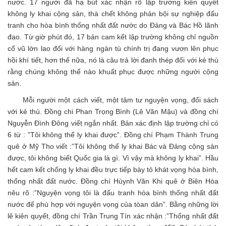
nước. 17 người đã hạ bút xác nhận rõ lập trường kiên quyết
không ly khai cộng sản, thà chết không phản bội sự nghiệp đấu
tranh cho hòa bình thống nhất đất nước do Đảng và Bác Hồ lãnh
đạo. Từ giờ phút đó, 17 bản cam kết lập trường không chỉ nguồn
cổ vũ lớn lao đối với hàng ngàn tù chính trị đang vươn lên phục
hồi khí tiết, hơn thế nữa, nó là câu trả lời đanh thép đối với kẻ thù
rằng chúng không thể nào khuất phục được những người cộng
sản.
Mỗi người một cách viết, một tâm tư nguyện vọng, đối sách
với kẻ thù. Đồng chi Phan Trọng Bình (Lê Văn Mậu) và đồng chí
Nguyễn Đình Đông viết ngắn nhất. Bản xác định lập trường chỉ có
6 từ : ”Tôi không thể ly khai được”. Đồng chí Phạm Thành Trung
quê ở Mỹ Tho viết :”Tôi không thể ly khai Bác và Đảng cộng sản
được, tôi không biết Quốc gia là gì. Vì vậy mà không ly khai”. Hầu
hết cam kết chống ly khai đều trực tiếp bày tỏ khát vọng hòa bình,
thống nhất đất nước. Đồng chí Hùynh Văn Khi quê ở Biên Hòa
nêu rõ :”Nguyện vọng tôi là đấu tranh hòa bình thống nhất đất
nước để phù hợp với nguyện vọng của tòan dân”. Bằng những lời
lẽ kiên quyết, đồng chí Trần Trung Tín xác nhận :”Thống nhất đất