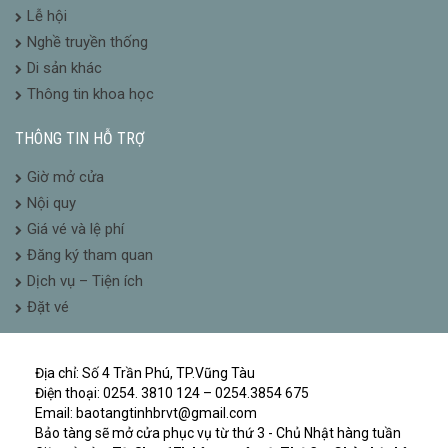
Lễ hội
Nghề truyền thống
Di sản khác
Thông tin khoa học
THÔNG TIN HỖ TRỢ
Giờ mở cửa
Nội quy
Giá vé và lệ phí
Đăng ký tham quan
Dịch vụ – Tiện ích
Đặt vé
Địa chỉ: Số 4 Trần Phú, TP.Vũng Tàu
Điện thoại: 0254. 3810 124 – 0254.3854 675
Email: baotangtinhbrvt@gmail.com
Bảo tàng sẽ mở cửa phục vụ từ thứ 3 - Chủ Nhật hàng tuần