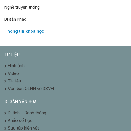
Nghề truyền thống
Di sản khác
Thông tin khoa học
TƯ LIỆU
Hình ảnh
Video
Tài liệu
Văn bản QLNN về DSVH
DI SẢN VĂN HÓA
Di tích – Danh thắng
Khảo cổ học
Sưu tập hiện vật