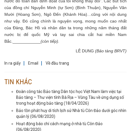
nước do tòan dân định đọat của tôi không thay đổi”. Các bút tích
của đồng chí Nguyễn Minh (tự Sơn) (Bình Thuận), Nguyễn Văn
Mười (Hòang Sơn), Ngô Đến (Khánh Hòa)…cũng với nội dung
như vậy. Đó cũng chính là nguyện vọng, mong muốn cao nhất
của Đảng, Bác Hồ và nhân dân ta trong những năm tháng đất
nước bị đế quốc Mỹ và tay sai chia cắt hai miền Nam
Bắc.____________
(còn tiếp).
LÊ DUNG
(Bảo tàng BRVT)
In ra giấy
Email
Về đầu trang
TIN KHÁC
Đoàn công tác Bảo tàng Dân tộc học Việt Nam làm việc tại
Bảo tàng – Thư viện tỉnh Bà Rịa – Vũng Tàu về ứng dụng số
trong hoạt động bảo tàng
(18/04/2026)
Bảo tồn phát huy di tích lịch sử Nhà tù Côn Đảo dưới góc nhìn
quản lý
(06/08/2020)
Hoạt động báo chí cách mạng ở nhà tù Côn Đảo
(06/08/2020)