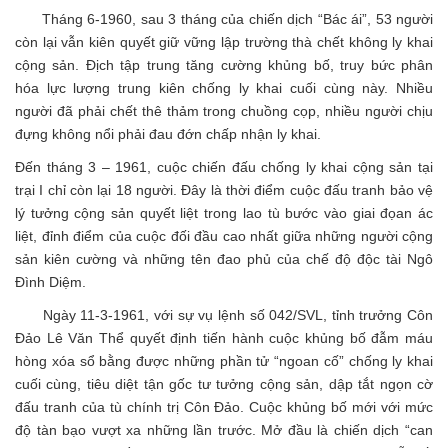
Tháng 6-1960, sau 3 tháng của chiến dịch “Bác ái”, 53 người
còn lại vẫn kiên quyết giữ vững lập trường thà chết không ly khai
cộng sản. Địch tập trung tăng cường khủng bố, truy bức phân
hóa lực lượng trung kiên chống ly khai cuối cùng này. Nhiều
người đã phải chết thê thảm trong chuồng cọp, nhiều người chịu
đựng không nổi phải đau đớn chấp nhận ly khai.
Đến tháng 3 – 1961, cuộc chiến đấu chống ly khai cộng sản tại
trại I chỉ còn lại 18 người. Đây là thời điểm cuộc đấu tranh bảo vệ
lý tưởng cộng sản quyết liệt trong lao tù bước vào giai đọan ác
liệt, đỉnh điểm của cuộc đối đầu cao nhất giữa những người cộng
sản kiên cường và những tên đao phủ của chế độ độc tài Ngô
Đình Diệm.
Ngày 11-3-1961, với sự vụ lệnh số 042/SVL, tỉnh trưởng Côn
Đảo Lê Văn Thể quyết định tiến hành cuộc khủng bố đẫm máu
hòng xóa sổ bằng được những phần tử “ngoan cố” chống ly khai
cuối cùng, tiêu diệt tận gốc tư tưởng cộng sản, dập tắt ngọn cờ
đấu tranh của tù chính trị Côn Đảo. Cuộc khủng bố mới với mức
độ tàn bạo vượt xa những lần trước. Mở đầu là chiến dịch “can