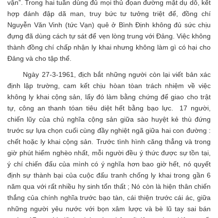
vận”. Trong hai tuần dùng đủ mọi thủ đọan đường mật dụ dỗ, kết
hợp đánh đập dã man, truy bức tư tưởng triệt để, đồng chí
Nguyễn Văn Vinh (tức Vạn) quê ở Bình Định không đủ sức chịu
đựng đã dùng cách tự sát để vẹn lòng trung với Đảng. Việc không
thành đồng chí chấp nhận ly khai nhưng không làm gì có hại cho
Đảng và cho tập thể.
Ngày 27-3-1961, địch bắt những người còn lại viết bản xác
định lập trường, cam kết chịu hòan tòan trách nhiệm về việc
không ly khai cộng sản, lấy đó làm bằng chứng để giao cho trật
tự, công an thanh tóan tiêu diệt hết bằng bạo lực. 17 người,
chiến lũy của chủ nghĩa cộng sản giữa sào huyệt kẻ thù đứng
trước sự lựa chọn cuối cùng đầy nghiệt ngã giữa hai con đường :
chết hoặc ly khai cộng sản. Trước tình hình căng thẳng và trong
giờ phút hiểm nghèo nhất, mỗi người đều ý thức được sự tồn tại,
ý chí chiến đấu của mình có ý nghĩa hơn bao giờ hết, nó quyết
định sự thành bại của cuộc đấu tranh chống ly khai trong gần 6
năm qua với rất nhiều hy sinh tổn thất ; Nó còn là hiện thân chiến
thắng của chính nghĩa trước bạo tàn, cái thiện trước cái ác, giữa
những người yêu nước với bọn xâm lược và bè lũ tay sai bán