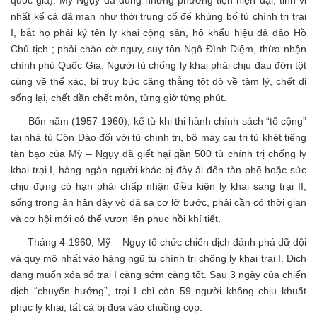
quốc gia). Mỹ-Ngụy đã dùng những phương tiện hiện đại, tinh vi
nhất kể cả dã man như thời trung cổ để khủng bố tù chính trị trại
I, bắt họ phải ký tên ly khai cộng sản, hô khẩu hiệu đả đảo Hồ
Chủ tịch ; phải chào cờ ngụy, suy tôn Ngô Đình Diệm, thừa nhận
chính phủ Quốc Gia. Người tù chống ly khai phải chịu đau đớn tột
cùng về thể xác, bị truy bức căng thẳng tột độ về tâm lý, chết đi
sống lại, chết dần chết mòn, từng giờ từng phút.
Bốn năm (1957-1960), kể từ khi thi hành chính sách “tố cộng”
tại nhà tù Côn Đảo đối với tù chính trị, bộ máy cai trị tù khét tiếng
tàn bạo của Mỹ – Ngụy đã giết hại gần 500 tù chính trị chống ly
khai trại I, hàng ngàn người khác bị đày ải đến tàn phế hoặc sức
chịu đựng có hạn phải chấp nhận điều kiện ly khai sang trại II,
sống trong ân hận dày vò đã sa cơ lỡ bước, phải cần có thời gian
và cơ hội mới có thể vươn lên phục hồi khí tiết.
Tháng 4-1960, Mỹ – Ngụy tổ chức chiến dịch đánh phá dữ dội
và quy mô nhất vào hàng ngũ tù chính trị chống ly khai trại I. Địch
đang muốn xóa sổ trại I càng sớm càng tốt. Sau 3 ngày của chiến
dịch “chuyển hướng”, trại I chỉ còn 59 người không chịu khuất
phục ly khai, tất cả bị đưa vào chuồng cọp.