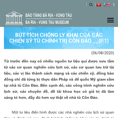
Togg
navi
BÚT TÍCH CHỐNG LY KHAI CỦA CÁC
CHIẾN SỸ TÙ CHÍNH TRỊ CÔN ĐẢO __(P.1)
(06/08/2020)
Từ trước đến nay có nhiều nguồn tư liệu quí được sưu tầm
từ các cơ quan nghiên cứu lịch sử, các cơ quan lưu trữ tài
liệu, các vị lão thành cách mạng và các chiến sỹ, đồng bào
đồng chí đã từng bị thực dân Pháp và đế quốc Mỹ giam cầm
tại nhà tù Côn Đảo. Bên cạnh đó, các công trình nghiên cứu
lịch sử, các chuyên đề, đề tài khoa học có giá trị đã làm
sáng tỏ hơn, đầy đủ hơn sự thật về nhà tù Côn Đảo.
Một tư liệu điển hình được các nhà nghiên cứu lịch sử quan