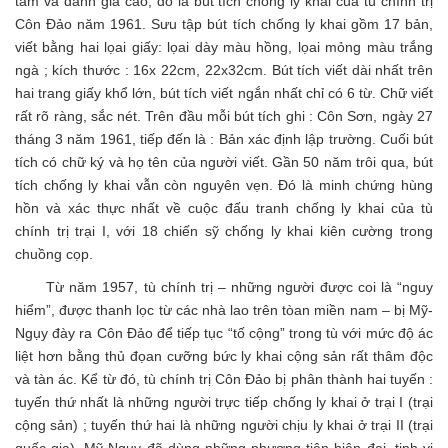
tâm và đánh giá cao, đó là bút tích chống ly khai của tù chính trị
Côn Đảo năm 1961. Sưu tập bút tích chống ly khai gồm 17 bản,
viết bằng hai lọai giấy: lọai dày màu hồng, lọai mỏng màu trắng
ngà ; kích thước : 16x 22cm, 22x32cm. Bút tích viết dài nhất trên
hai trang giấy khổ lớn, bút tích viết ngắn nhất chỉ có 6 từ. Chữ viết
rất rõ ràng, sắc nét. Trên đầu mỗi bút tích ghi : Côn Sơn, ngày 27
tháng 3 năm 1961, tiếp đến là : Bản xác định lập trường. Cuối bút
tích có chữ ký và họ tên của người viết. Gần 50 năm trôi qua, bút
tích chống ly khai vẫn còn nguyên vẹn. Đó là minh chứng hùng
hồn và xác thực nhất về cuộc đấu tranh chống ly khai của tù
chính trị trại I, với 18 chiến sỹ chống ly khai kiên cường trong
chuồng cọp.
Từ năm 1957, tù chính trị – những người được coi là “nguy
hiểm”, được thanh lọc từ các nhà lao trên tòan miền nam – bị Mỹ-
Ngụy đày ra Côn Đảo để tiếp tục “tố cộng” trong tù với mức độ ác
liệt hơn bằng thủ đọan cưỡng bức ly khai cộng sản rất thâm độc
và tàn ác. Kể từ đó, tù chính trị Côn Đảo bị phân thành hai tuyến :
tuyến thứ nhất là những người trực tiếp chống ly khai ở trại I (trại
cộng sản) ; tuyến thứ hai là những người chịu ly khai ở trại II (trại